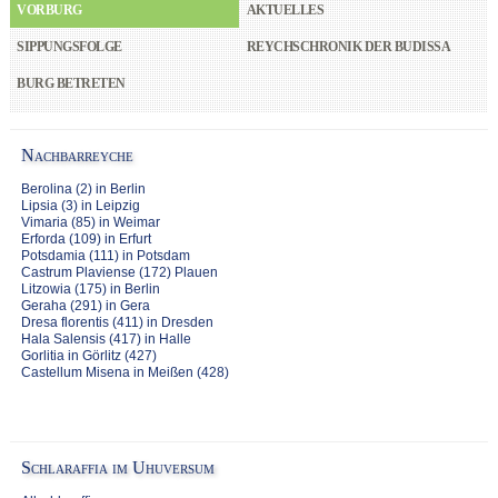
VORBURG
AKTUELLES
SIPPUNGSFOLGE
REYCHSCHRONIK DER BUDISSA
BURG BETRETEN
Nachbarreyche
Berolina (2) in Berlin
Lipsia (3) in Leipzig
Vimaria (85) in Weimar
Erforda (109) in Erfurt
Potsdamia (111) in Potsdam
Castrum Plaviense (172) Plauen
Litzowia (175) in Berlin
Geraha (291) in Gera
Dresa florentis (411) in Dresden
Hala Salensis (417) in Halle
Gorlitia in Görlitz (427)
Castellum Misena in Meißen (428)
Schlaraffia
im Uhuversum